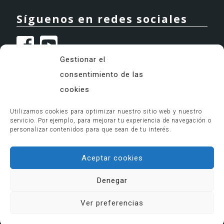
Síguenos en redes sociales
Gestionar el
consentimiento de las
cookies
Utilizamos cookies para optimizar nuestro sitio web y nuestro
servicio. Por ejemplo, para mejorar tu experiencia de navegación o
Granada Psicólogos 2024
personalizar contenidos para que sean de tu interés.
Aviso legal
Política de privacidad
Aceptar cookies
Política de cookies
Denegar
Laura Hernández | C/ Reyes Católicos 20
Ver preferencias
Cristóbal Rozúa | C/ Sevilla 5-5º