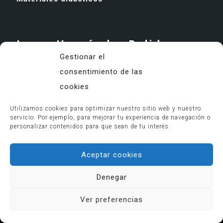
Laura Hernández Pulido
Gestionar el
consentimiento de las
cookies
Utilizamos cookies para optimizar nuestro sitio web y nuestro
servicio. Por ejemplo, para mejorar tu experiencia de navegación o
personalizar contenidos para que sean de tu interés.
Acepto el tratamiento de mis datos para
recibir respuesta a mi solicitud, conforme a
Aceptar cookies
.
Política de privacidad
Denegar
Laura Hernández | C/ Reyes Católicos 20
Ver preferencias
Cristóbal Rozúa | C/ Sevilla 5-5º