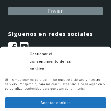
Alternative:
Síguenos en redes sociales
Gestionar el
consentimiento de las
cookies
Utilizamos cookies para optimizar nuestro sitio web y nuestro
servicio. Por ejemplo, para mejorar tu experiencia de navegación o
Granada Psicólogos 2024
personalizar contenidos para que sean de tu interés.
Aviso legal
Política de privacidad
Aceptar cookies
Política de cookies