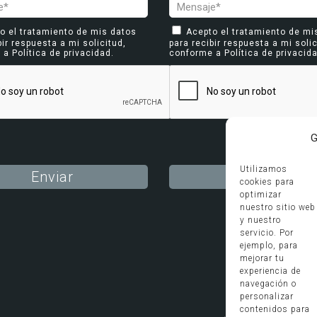
o el tratamiento de mis datos
Acepto el tratamiento de mi
bir respuesta a mi solicitud,
para recibir respuesta a mi solic
e a
Política de privacidad
.
conforme a
Política de privacid
G
Utilizamos
cookies para
optimizar
ative:
Alternative:
nuestro sitio web
y nuestro
servicio. Por
ejemplo, para
mejorar tu
experiencia de
navegación o
personalizar
contenidos para