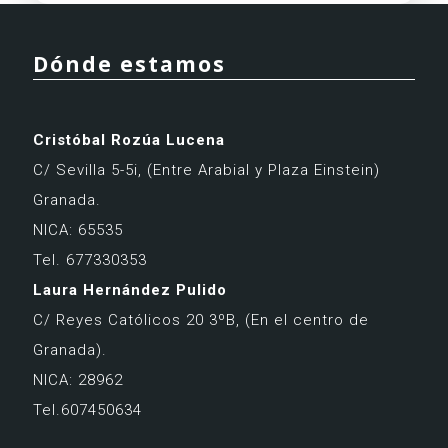
l
t
Dónde estamos
e
r
n
Cristóbal Rozúa Lucena
a
C/ Sevilla 5-5i,
(Entre Arabial y Plaza Einstein)
t
Granada.
i
NICA: 65535
v
Tel. 677330353
e
Laura Hernández Pulido
:
C/ Reyes Católicos 20 3ºB,
(En el centro de
Granada).
NICA: 28962
Tel.607450634